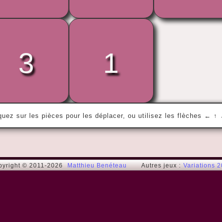
3
1
« Where is Brian ?

Brian is in the kitchen ! »
Gad E.
quez sur les pièces pour les déplacer, ou utilisez les flèches ← ↑
pyright © 2011-2026
Matthieu Benéteau
Autres jeux :
Variations 