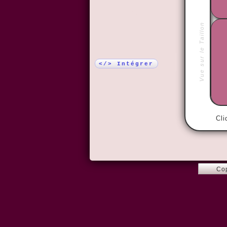
Plus !
Vue sur le Taillon
</> Intégrer
Cli
Co