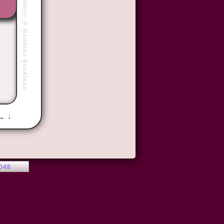
Photo:
©
Matthieu Benéteau
 → ↓
2048