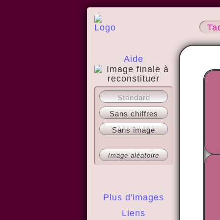
Ta
Aide
A propos
Standard
Sans chiffres
Sans image
Image aléatoire
Plus d'images
Liens