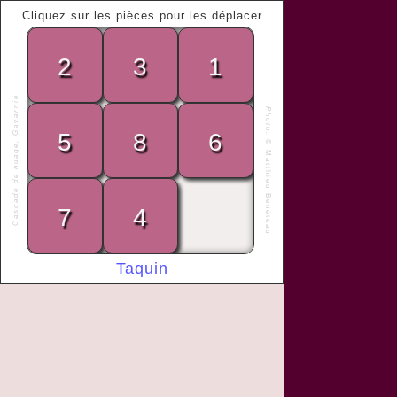
Cliquez sur les pièces pour les déplacer
2
3
1
Cascade de nuage, Gavarnie
Photo:
5
8
6
©
Matthieu Benéteau
« L'homme est, par nature, 
un animal social. »
7
4
Aristote / Aristotle
Taquin