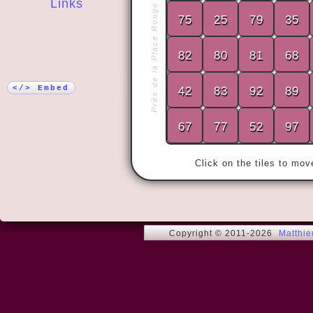
Links
Près de la Place Rouge
75
25
79
35
More!
82
80
81
68
« Je suis jeu
âmes bien né
nombre des
</> Embed
42
83
92
89
67
77
52
97
Click on the tiles to mo
Copyright © 2011-2026
Matthi