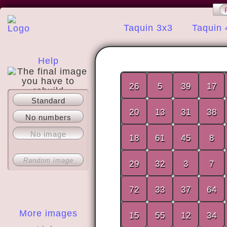
Taquin 3x3
Taquin 
Help
26
5
39
17
Standard
About
20
13
31
38
No numbers
No image
18
61
45
8
Random image
29
32
3
7
72
33
37
64
More images
15
55
12
34