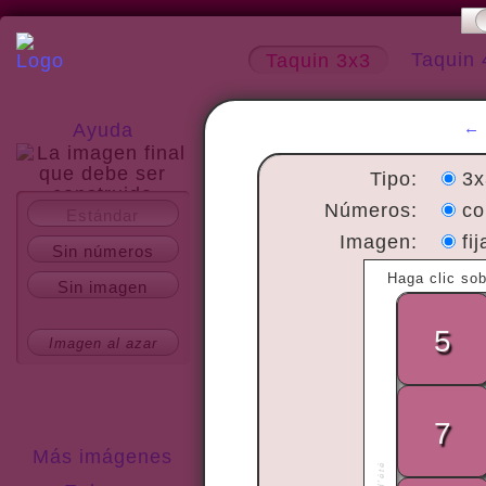
Taquin 
Taquin 3x3
Ayuda
Tipo:
3
Números:
c
Estándar
Acerca del sitio
Imagen:
fi
Sin números
Sin imagen
Imagen al azar
Más imágenes