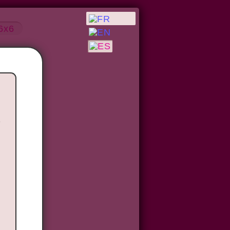
6x6
l
e