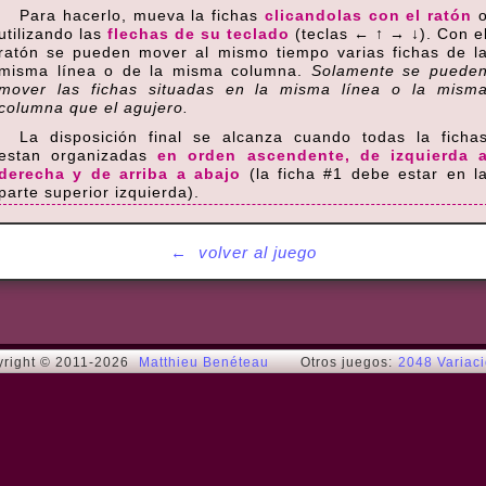
Para hacerlo, mueva la fichas
clicandolas con el ratón
utilizando las
flechas de su teclado
(teclas ← ↑ → ↓). Con e
ratón se pueden mover al mismo tiempo varias fichas de l
misma línea o de la misma columna.
Solamente se puede
mover las fichas situadas en la misma línea o la mism
columna que el agujero.
La disposición final se alcanza cuando todas la ficha
estan organizadas
en orden ascendente, de izquierda 
derecha y de arriba a abajo
(la ficha #1 debe estar en l
parte superior izquierda).
El taken más fácil de resolver es el taken 3x3. Cuand
esto está solucionado, puede intentar el taken 4x4, entonce
←
volver al juego
pruebe su suerte con el 5x5, y finalmente el 6x6.
Se pueden enmascarar las cifras o la imagen de fondo
con los botones a la izquierda del juego.
right © 2011-2026
Matthieu Benéteau
Otros juegos:
2048 Variac
Consejos
Si no puede encontrar la solución, he aquí alguno
consejos:
completar una línea después de la otra, comenzado con la
primera línea,
dentro de la misma línea, completar de izquierda a derecha,