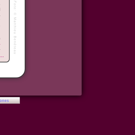
Foto:
o
l
©
a
n
Matthieu Benéteau
a
s
a
a
o
s
,
iones
s