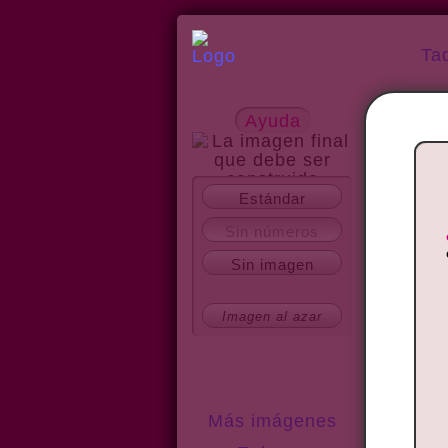
Ta
Ayuda
Estándar
Acerca del sitio
Sin números
Sin imagen
Imagen al azar
Más imágenes