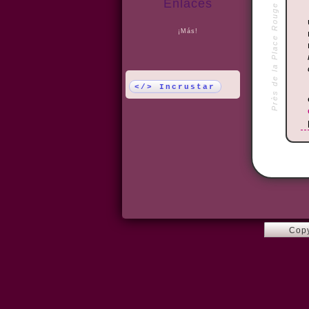
Enlaces
Près de la Place Rouge
¡Más!
</> Incrustar
Copy