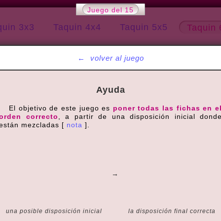
Juego del 15
quin 3x3
Taquin 4x4
Taquin 5x5
Taquin 
←
volver al juego
Ayuda
El objetivo de este juego es
poner todas las fichas en e
orden correcto
, a partir de una disposición inicial dond
están mezcladas [
nota
].
→
una posible disposición inicial
la disposición final correcta