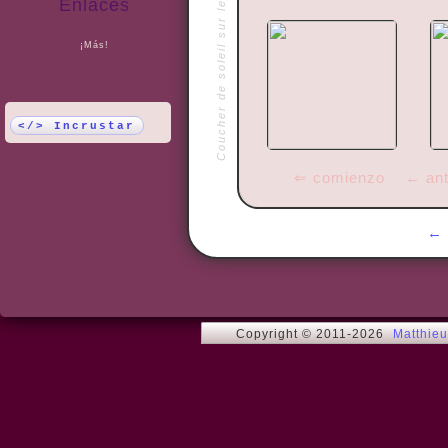
Coucher de soleil sur le Taillon
Enlaces
¡Más!
</> Incrustar
⇐ comienzo
← ant
Copyright © 2011-2026
Matthie