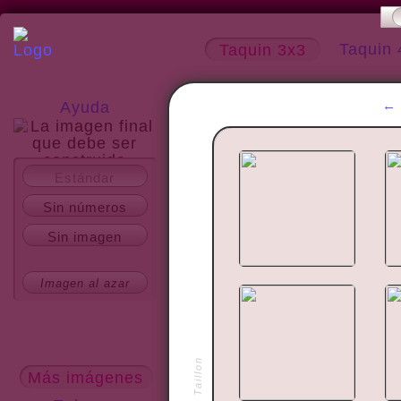
Taquin 
Taquin 3x3
Ayuda
Estándar
Acerca del sitio
Sin números
Sin imagen
Imagen al azar
Más imágenes