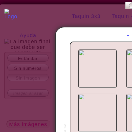
Taquin 3x3
Taquin 
Ayuda
Estándar
Acerca del sitio
Sin números
Sin imagen
Imagen al azar
Más imágenes