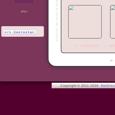
Coucher de soleil à Huahine
Enlaces
¡Más!
</> Incrustar
⇐ comienzo
← ant
Copyright © 2011-2026
Matthie