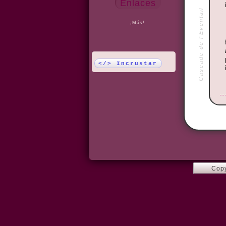
Enlaces
Cascade de l'Eventail
¡Más!
</> Incrustar
Copy