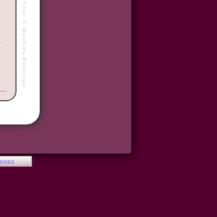
Foto:
©
Matthieu Benéteau
e
a
e
e
iones