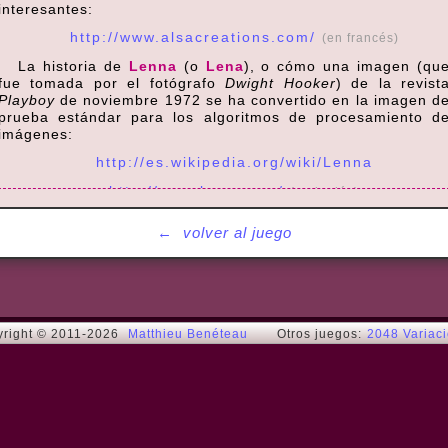
interesantes:
http://www.alsacreations.com/
(en francés)
La historia de
Lenna
(o
Lena
), o cómo una imagen (qu
fue tomada por el fotógrafo
Dwight Hooker
) de la revist
Playboy
de noviembre 1972 se ha convertido en la imagen d
prueba estándar para los algoritmos de procesamiento d
imágenes:
http://es.wikipedia.org/wiki/Lenna
http://www.lenna.org/
(en inglés)
←
volver al juego
right © 2011-2026
Matthieu Benéteau
Otros juegos:
2048 Variac