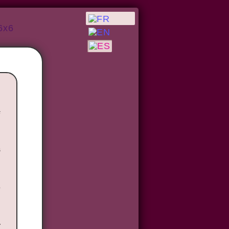
6x6
s
s
o
y