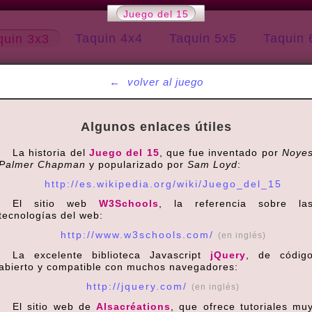
Juego del 15
Taquin 4x4
Taquin 5x5
Taquin 
quin 3x3
←
volver al juego
Algunos enlaces útiles
La historia del
Juego del 15
, que fue inventado por
Noye
Palmer Chapman
y popularizado por
Sam Loyd
:
http://es.wikipedia.org/wiki/Juego_del_15
El sitio web
W3Schools
, la referencia sobre la
tecnologías del web:
http://www.w3schools.com/
(en inglés)
La excelente biblioteca Javascript
jQuery
, de códig
abierto y compatible con muchos navegadores:
http://jquery.com/
(en inglés)
El sitio web de
Alsacréations
, que ofrece tutoriales mu