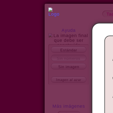
Ta
Ayuda
Estándar
Acerca del sitio
Sin números
Sin imagen
Imagen al azar
Más imágenes