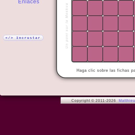
Enlaces
Un pont sur la Moskva
¡Más!
« He who has
be free. »
</> Incrustar
Haga clic sobre las fichas p
Copyright © 2011-2026
Matthie