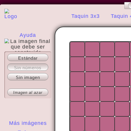
Taquin 3x3
Taquin 
Ayuda
Estándar
Acerca del sitio
Sin números
Sin imagen
Imagen al azar
Más imágenes