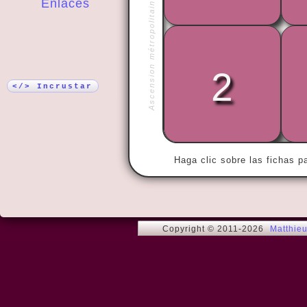
Ascension métropolitaine, Moscou
Enlaces
¡Más!
2
« By doing 
no matter w
</> Incrustar
Haga clic sobre las fichas p
Copyright © 2011-2026
Matthie