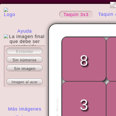
Taquin 
Taquin 3x3
Ayuda
Estándar
Acerca del sitio
8
Sin números
Sin imagen
Imagen al azar
3
Más imágenes