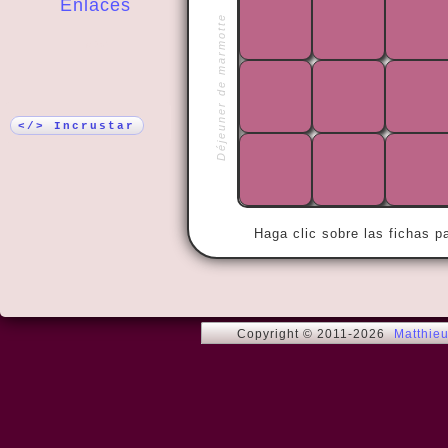
Enlaces
Déjeuner de marmotte
¡Más!
« If there is
there is no 
</> Incrustar
Haga clic sobre las fichas p
Copyright © 2011-2026
Matthie