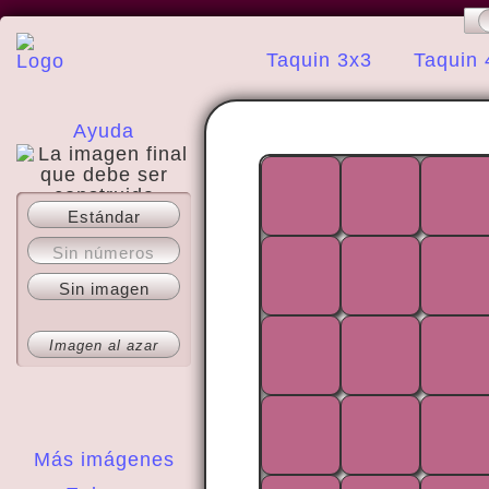
Taquin 3x3
Taquin 
Ayuda
Estándar
Acerca del sitio
Sin números
Sin imagen
Imagen al azar
Más imágenes