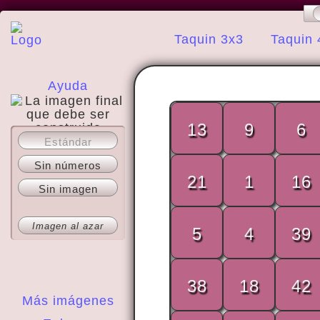
Taquin 3x3
Taquin 
Ayuda
13
9
6
Estándar
Acerca del sitio
Sin números
21
1
16
Sin imagen
Imagen al azar
5
4
39
38
18
42
Más imágenes