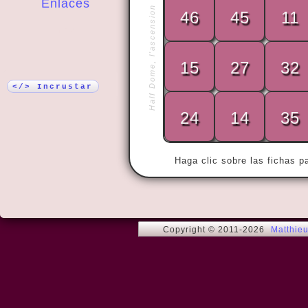
Enlaces
Half Dome, l'ascension
46
45
11
¡Más!
15
27
32
« The desert
destroyed by
</> Incrustar
24
14
35
Haga clic sobre las fichas p
Copyright © 2011-2026
Matthie