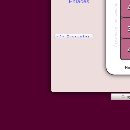
Ascension métropolitaine, Moscou
Enlaces
¡Más!
</> Incrustar
Ha
Copy