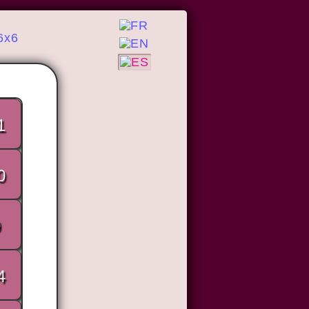
6x6
1
0
9
4