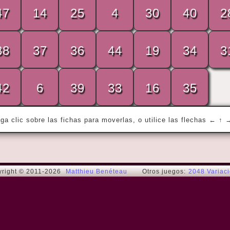
47
14
25
4
30
40
2
38
37
36
44
19
34
3
« By doing no matter what, you become 
no matter who. »
Rémi G.
42
6
39
33
16
35
ga clic sobre las fichas para moverlas, o utilice las flechas ← ↑ 
right © 2011-2026
Matthieu Benéteau
Otros juegos:
2048 Variac