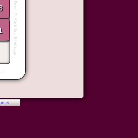
Foto:
8
©
Matthieu Benéteau
1
→ ↓
iones