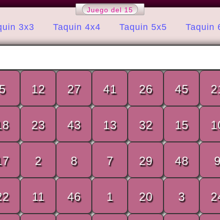
Juego del 15
quin 3x3
Taquin 4x4
Taquin 5x5
Taquin 
5
12
27
41
26
45
2
18
23
43
13
32
15
1
17
2
8
7
29
48
22
11
46
1
20
3
2