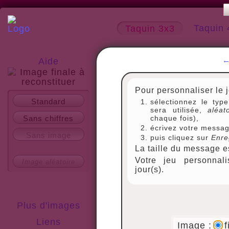
Taquin 
Taquin 3x3
Aide
Pour personnaliser le 
A propos
Standard
sélectionnez le typ
sera utilisée,
aléat
Sans chiffres
chaque fois),
écrivez votre messag
Sans image
puis cliquez sur
Enre
La taille du message es
Votre jeu personnal
Image aléatoire
jour(s).
Plus d'images
Liens
Image :