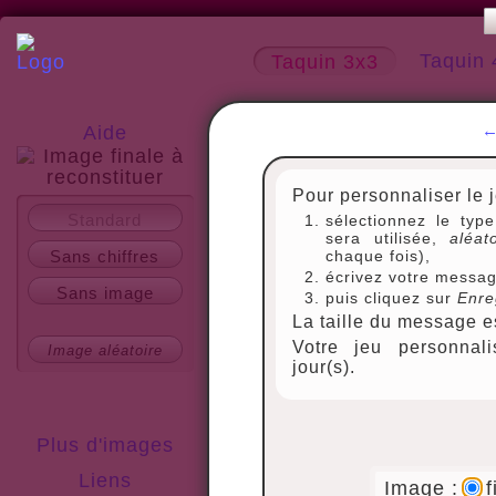
Taquin 
Taquin 3x3
Aide
Pour personnaliser le 
A propos
Standard
sélectionnez le typ
sera utilisée,
aléat
Sans chiffres
chaque fois),
écrivez votre messag
Sans image
puis cliquez sur
Enre
La taille du message es
Votre jeu personnal
Image aléatoire
jour(s).
Plus d'images
Liens
Image :