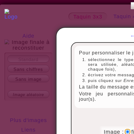
Taquin 
Taquin 3x3
Aide
Pour personnaliser le 
A propos
Standard
sélectionnez le typ
sera utilisée,
aléat
Sans chiffres
chaque fois),
écrivez votre messag
Sans image
puis cliquez sur
Enre
La taille du message es
Votre jeu personnal
Image aléatoire
jour(s).
Plus d'images
Liens
Image :