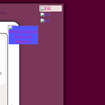
6x6
0