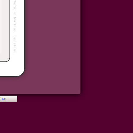
Photo:
©
Matthieu Benéteau
2048