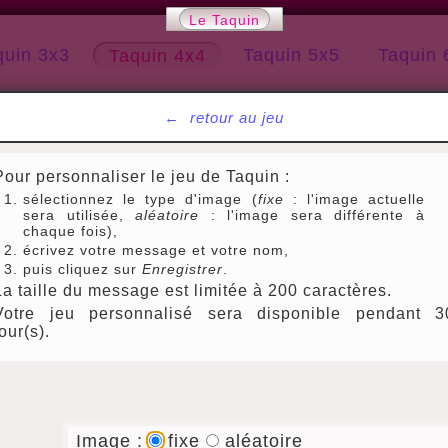
Le Taquin
quin 3x3
Taquin 5x5
Taquin 
Taquin 4x4
←
retour au jeu
Pour personnaliser le jeu de Taquin :
sélectionnez le type d'image (
fixe
: l'image actuelle
sera utilisée,
aléatoire
: l'image sera différente à
chaque fois),
écrivez votre message et votre nom,
puis cliquez sur
Enregistrer
.
La taille du message est limitée à 200 caractères.
Votre jeu personnalisé sera disponible pendant 3
jour(s).
Image :
fixe
aléatoire