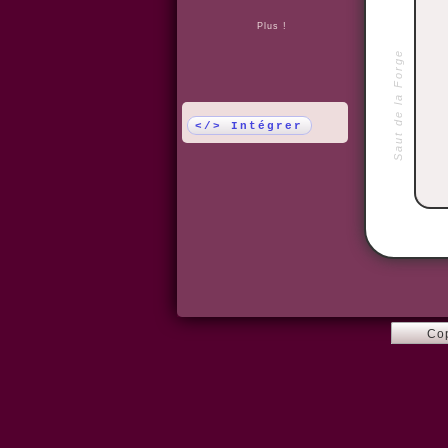
Plus !
Saut de la Forge
</> Intégrer
Co