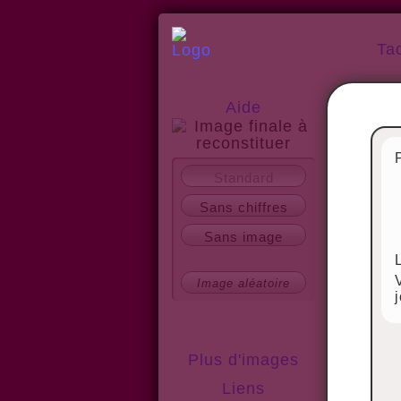
Ta
Aide
A propos
Standard
Sans chiffres
Sans image
Image aléatoire
Plus d'images
Liens