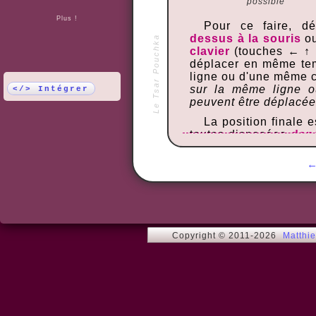
possible
Plus !
Pour ce faire, d
dessus à la souris
ou
Le Tsar Pouchka
clavier
(touches ← ↑ 
déplacer en même te
ligne ou d'une même 
sur la même ligne o
</> Intégrer
peuvent être déplacée
La position finale e
toutes disposées
dans
droite et de haut en 
haut à gauche).
Le taquin le plus f
Une fois celui-ci maît
4x4, puis tenter votre
6x6.
Copyright © 2011-2026
Matthi
Vous pouvez corser
ou l'image de fond, 
du jeu.
Conseils