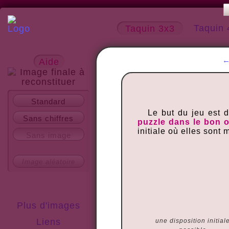
Taquin 
Taquin 3x3
Aide
A propos
Standard
Le but du jeu est 
Sans chiffres
puzzle dans le bon 
initiale où elles sont
Sans image
Image aléatoire
Plus d'images
Liens
une disposition initial