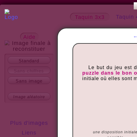
Taquin 
Taquin 3x3
Aide
A propos
Standard
Le but du jeu est 
Sans chiffres
puzzle dans le bon 
initiale où elles sont
Sans image
Image aléatoire
Plus d'images
Liens
une disposition initial