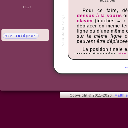
possible
Plus !
Pour ce faire, d
dessus à la souris
ou
Saut de la Forge
clavier
(touches ← ↑ 
déplacer en même te
ligne ou d'une même 
sur la même ligne o
</> Intégrer
peuvent être déplacée
La position finale e
toutes disposées
dans
droite et de haut en 
haut à gauche).
Le taquin le plus f
Une fois celui-ci maît
4x4, puis tenter votre
6x6.
Copyright © 2011-2026
Matthi
Vous pouvez corser
ou l'image de fond, 
du jeu.
Conseils