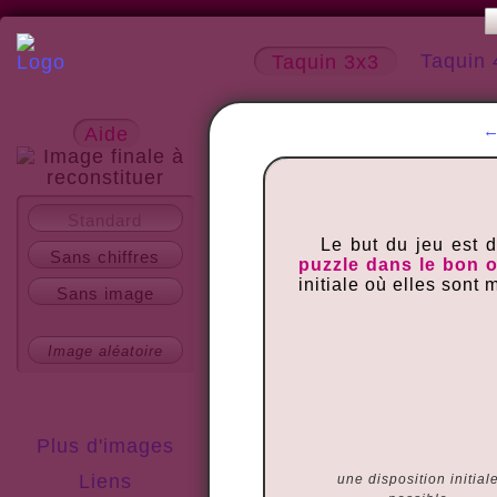
Taquin 
Taquin 3x3
Aide
A propos
Standard
Le but du jeu est 
Sans chiffres
puzzle dans le bon 
initiale où elles sont
Sans image
Image aléatoire
Plus d'images
Liens
une disposition initial