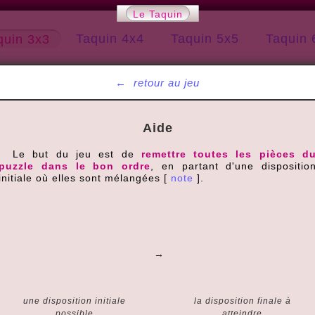
Le Taquin
Taquin 4x4
Taquin 5x5
Taquin 
quin 3x3
←
retour au jeu
Aide
Le but du jeu est de
remettre toutes les pièces d
puzzle dans le bon ordre
, en partant d'une dispositio
initiale où elles sont mélangées [
note
].
→
une disposition initiale
la disposition finale à
possible
atteindre