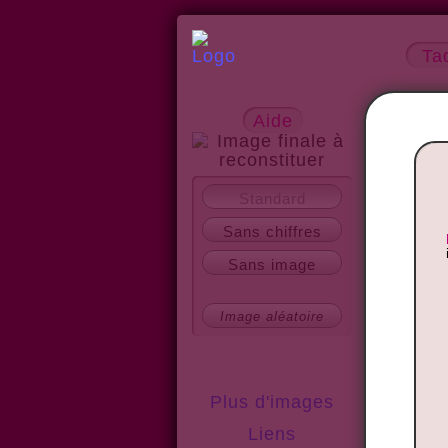
Ta
Aide
A propos
Standard
Sans chiffres
Sans image
Image aléatoire
Plus d'images
Liens