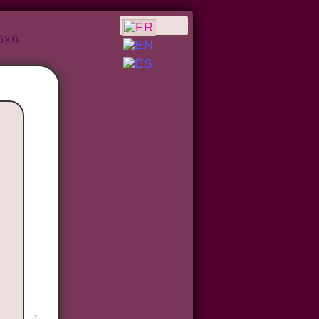
6x6
u
n