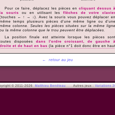
Pour ce faire, déplacez les pièces en
cliquant dessus 
la souris
ou en utilisant les
flèches de votre clavie
(touches ← ↑ → ↓). Avec la souris vous pouvez déplacer e
même temps plusieurs pièces d'une même ligne ou d'un
même colonne.
Seules les pièces situées sur la même lign
ou la même colonne que le trou peuvent être déplacées.
La position finale est atteinte lorsque les pièces son
toutes disposées
dans l'ordre croissant, de gauche 
droite et de haut en bas
(la pièce n°1 doit donc être en hau
à gauche).
Le taquin le plus facile à résoudre est le taquin 3x3. Un
←
retour au jeu
fois celui-ci maîtrisé, vous pouvez passer au taquin 4x4, pui
tenter votre chance sur le 5x5, et enfin sur le 6x6.
Vous pouvez corser le jeu en masquant les chiffres o
l'image de fond, grâce aux boutons situés à gauche du jeu.
pyright © 2011-2026
Matthieu Benéteau
Autres jeux :
Variations 
Conseils
Si vous n'arrivez pas à trouver la solution, voici quelque
conseils :
complétez ligne par ligne, en commençant par celle du haut,
au sein d'une même ligne, complétez de gauche à droite,