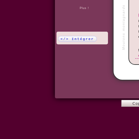
Moutons montagnards
Plus !
</> Intégrer
Co