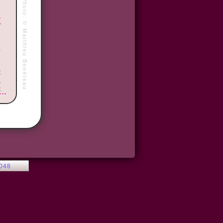
Photo:
à
©
r
Matthieu Benéteau
n
e
e
t
à
t
e
s
u
2048
s