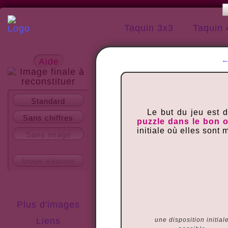
Taquin 3x3
Taquin 
Aide
A propos
Standard
Le but du jeu est 
Sans chiffres
puzzle dans le bon 
initiale où elles sont
Sans image
Image aléatoire
Plus d'images
Liens
une disposition initial