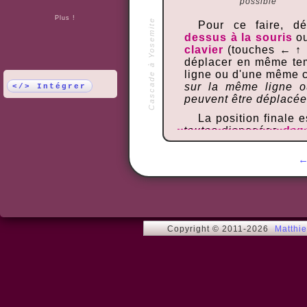
possible
Plus !
Cascade à Yosemite
Pour ce faire, d
dessus à la souris
ou
clavier
(touches ← ↑ 
déplacer en même te
ligne ou d'une même 
sur la même ligne o
</> Intégrer
peuvent être déplacée
La position finale e
toutes disposées
dans
droite et de haut en 
haut à gauche).
Le taquin le plus f
Une fois celui-ci maît
4x4, puis tenter votre
6x6.
Copyright © 2011-2026
Matthi
Vous pouvez corser
ou l'image de fond, 
du jeu.
Conseils