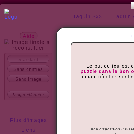
Taquin 3x3
Taquin 
Aide
A propos
Standard
Le but du jeu est 
Sans chiffres
puzzle dans le bon 
initiale où elles sont
Sans image
Image aléatoire
Plus d'images
Liens
une disposition initial