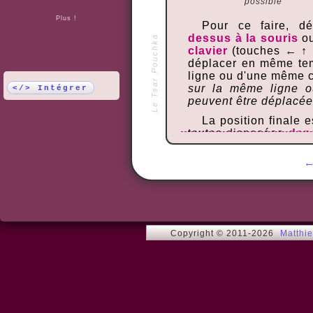
possible
Plus !
Pour ce faire, d
dessus à la souris
ou
Le Tsar Pouchka
clavier
(touches ← ↑ 
déplacer en même te
ligne ou d'une même 
sur la même ligne o
</> Intégrer
peuvent être déplacée
La position finale e
toutes disposées
dans
droite et de haut en 
haut à gauche).
Le taquin le plus f
Une fois celui-ci maît
4x4, puis tenter votre
6x6.
Copyright © 2011-2026
Matthi
Vous pouvez corser
ou l'image de fond, 
du jeu.
Conseils