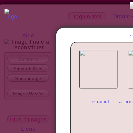
Taquin 
Taquin 3x3
Aide
A propos
Standard
Sans chiffres
Sans image
Image aléatoire
⇐ début
← pré
Plus d'images
Liens