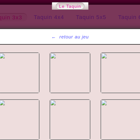
Le Taquin
Taquin 4x4
Taquin 5x5
Taquin 
quin 3x3
←
retour au jeu