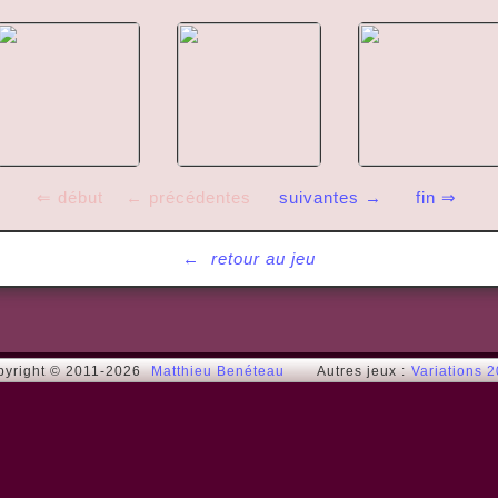
⇐ début
← précédentes
suivantes →
fin ⇒
←
retour au jeu
pyright © 2011-2026
Matthieu Benéteau
Autres jeux :
Variations 