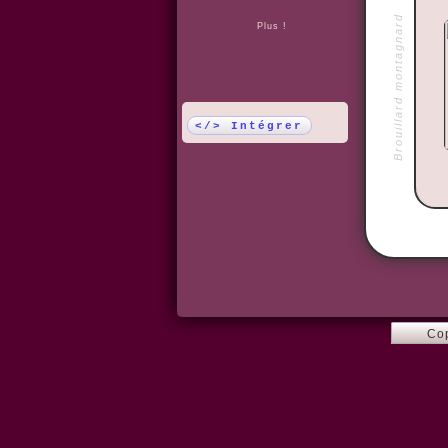
Brouillard montagnard
Plus !
</> Intégrer
Co