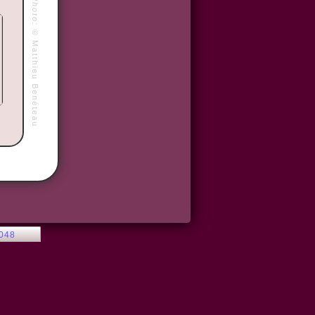
Photo:
©
Matthieu Benéteau
2048