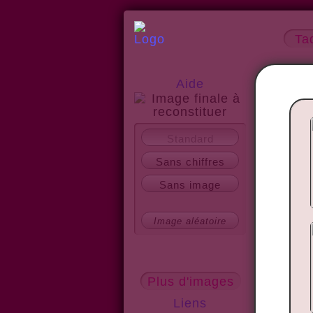
Ta
Aide
A propos
Standard
Sans chiffres
Sans image
Image aléatoire
Plus d'images
Liens