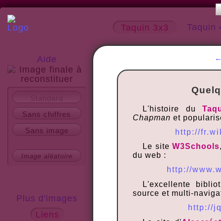
Taquin 
Taquin 3x3
Aide
Quelq
A propos
Standard
L'histoire du
Taq
Sans chiffres
Chapman
et populari
Sans image
http://fr.
Le site
W3Schools
du web :
Image aléatoire
http://www.
L'excellente bibli
source et multi-naviga
Plus d'images
http://
Liens