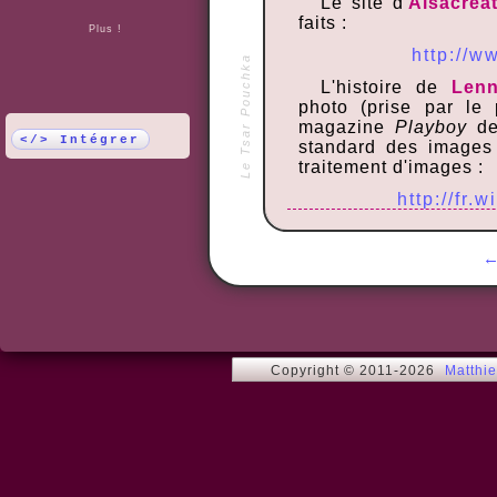
Le site d'
Alsacréa
faits :
Plus !
http://w
Le Tsar Pouchka
L'histoire de
Len
photo (prise par le
magazine
Playboy
de
</> Intégrer
standard des images 
traitement d'images :
http://fr.
http://ww
Copyright © 2011-2026
Matthi