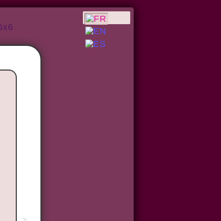
6x6
n
u
e