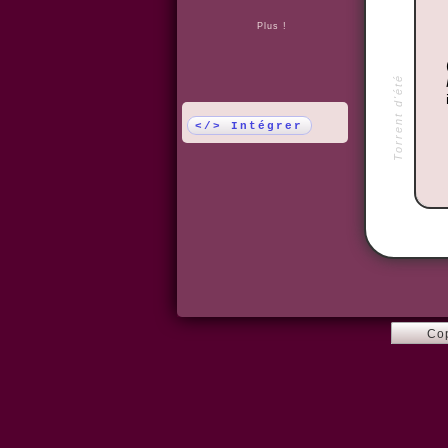
Plus !
Torrent d'été
</> Intégrer
Co