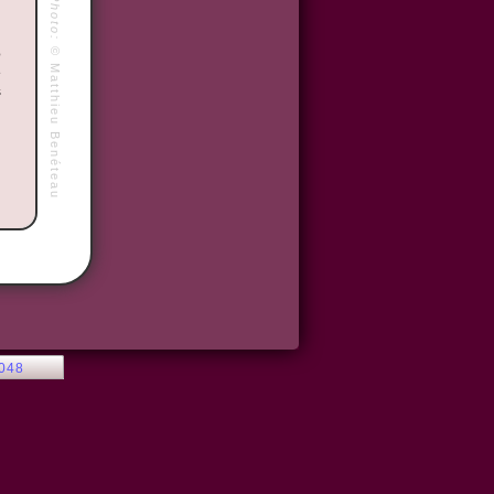
Photo:
©
o
e
Matthieu Benéteau
s
2048