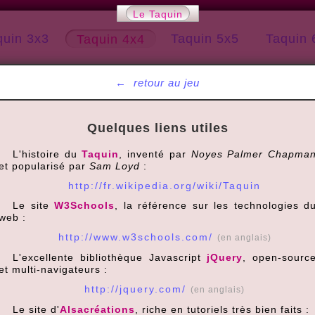
Le Taquin
quin 3x3
Taquin 5x5
Taquin 
Taquin 4x4
←
retour au jeu
Quelques liens utiles
L'histoire du
Taquin
, inventé par
Noyes Palmer Chapma
et popularisé par
Sam Loyd
:
http://fr.wikipedia.org/wiki/Taquin
Le site
W3Schools
, la référence sur les technologies d
web :
http://www.w3schools.com/
(en anglais)
L'excellente bibliothèque Javascript
jQuery
, open-sourc
et multi-navigateurs :
http://jquery.com/
(en anglais)
Le site d'
Alsacréations
, riche en tutoriels très bien faits :