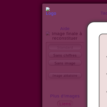
Ta
Aide
A propos
Standard
Sans chiffres
Sans image
Image aléatoire
Plus d'images
Liens