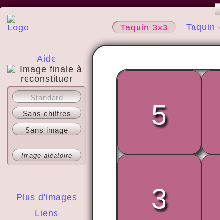
Taquin 
Taquin 3x3
Aide
A propos
Standard
5
Sans chiffres
Sans image
Image aléatoire
3
Plus d'images
Liens