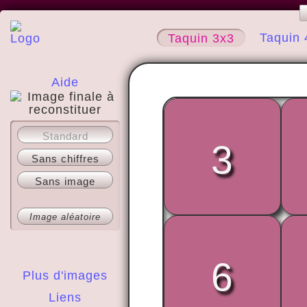
Taquin 
Taquin 3x3
Aide
A propos
Standard
3
Sans chiffres
Sans image
Image aléatoire
6
Plus d'images
Liens