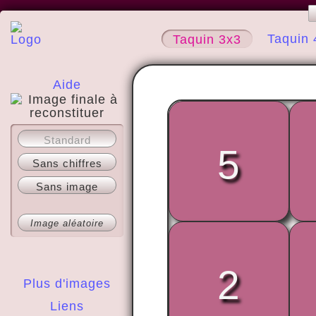
Taquin 
Taquin 3x3
Aide
A propos
Standard
5
Sans chiffres
Sans image
Image aléatoire
2
Plus d'images
Liens