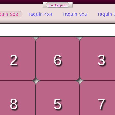
Le Taquin
Taquin 4x4
Taquin 5x5
Taquin 
quin 3x3
2
6
3
8
5
7