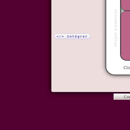
Plus !
Pirogue à balancier
</> Intégrer
Cli
Co