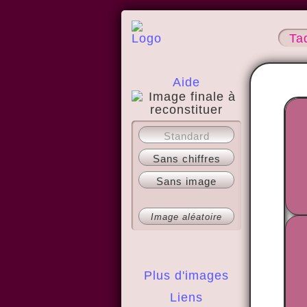
Ta
Aide
A propos
Standard
Sans chiffres
Sans image
Image aléatoire
Plus d'images
Liens