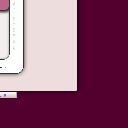
Photo:
©
Matthieu Benéteau
 → ↓
2048