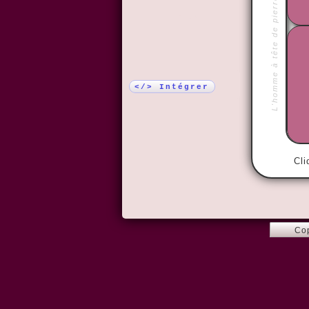
L'homme à tête de pierre
Plus !
</> Intégrer
Cli
Co