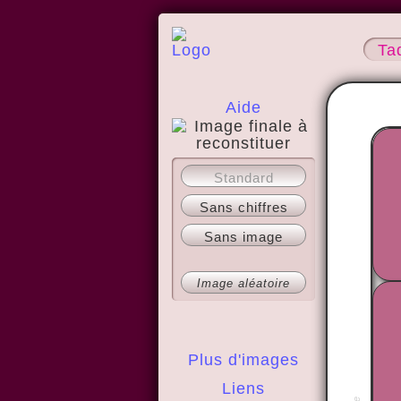
Ta
Aide
A propos
Standard
Sans chiffres
Sans image
Image aléatoire
Plus d'images
Liens