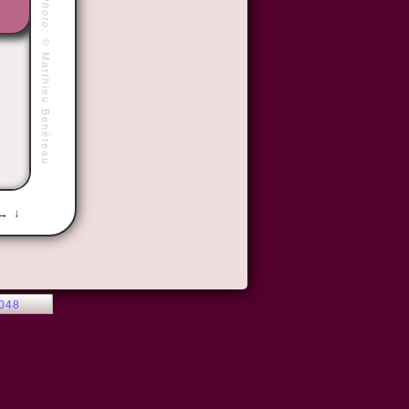
Photo:
©
Matthieu Benéteau
 → ↓
2048