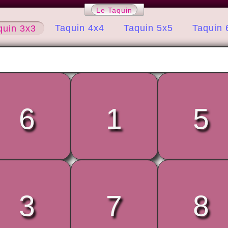
Le Taquin
Taquin 4x4
Taquin 5x5
Taquin 
quin 3x3
6
1
5
3
7
8