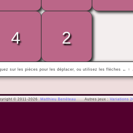
4
2
« C'est en faisant n'importe quoi qu'on 
devient n'importe qui. »
Rémi G.
quez sur les pièces pour les déplacer, ou utilisez les flèches ← ↑
pyright © 2011-2026
Matthieu Benéteau
Autres jeux :
Variations 