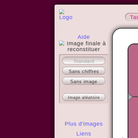
Ta
Aide
A propos
Standard
Sans chiffres
Sans image
Image aléatoire
Plus d'images
Liens