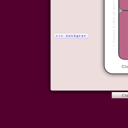
L'homme à tête de pierre
Plus !
</> Intégrer
Cli
Co