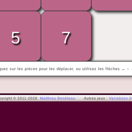
« Ce qui compte, ce n'est pas le bonheur 
5
7
de tout le monde, c'est le bonheur de 
chacun. »
Boris Vian
quez sur les pièces pour les déplacer, ou utilisez les flèches ← ↑
pyright © 2011-2026
Matthieu Benéteau
Autres jeux :
Variations 