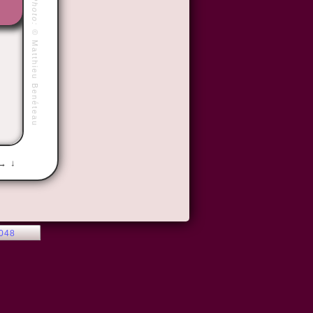
Photo:
©
Matthieu Benéteau
 → ↓
2048