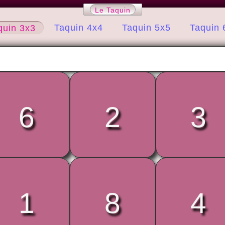
Le Taquin
Taquin 4x4
Taquin 5x5
Taquin 
quin 3x3
6
2
3
1
8
4