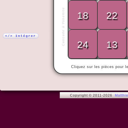
Plus !
Cascade à Yosemite
18
22
« Le désert 
puisse être 
construction
</> Intégrer
24
13
Cliquez sur les pièces pour l
Copyright © 2011-2026
Matthi