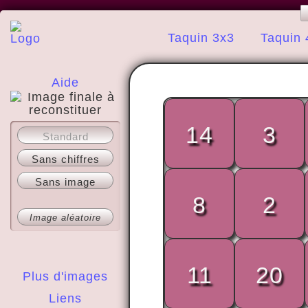
Taquin 3x3
Taquin 
Aide
14
3
A propos
Standard
Sans chiffres
Sans image
8
2
Image aléatoire
11
20
Plus d'images
Liens