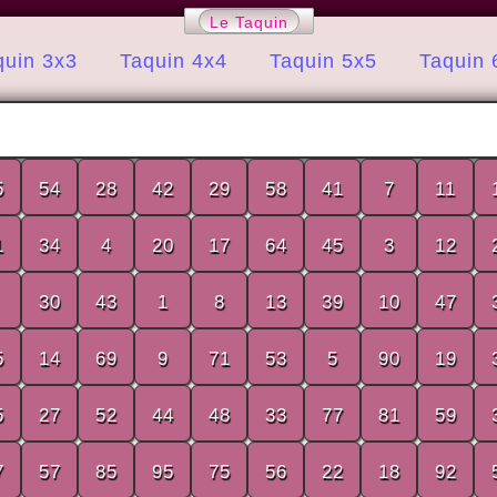
Le Taquin
quin 3x3
Taquin 4x4
Taquin 5x5
Taquin 
5
54
28
42
29
58
41
7
11
1
34
4
20
17
64
45
3
12
30
43
1
8
13
39
10
47
5
14
69
9
71
53
5
90
19
5
27
52
44
48
33
77
81
59
7
57
85
95
75
56
22
18
92