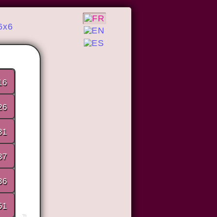
6x6
16
26
31
37
36
51