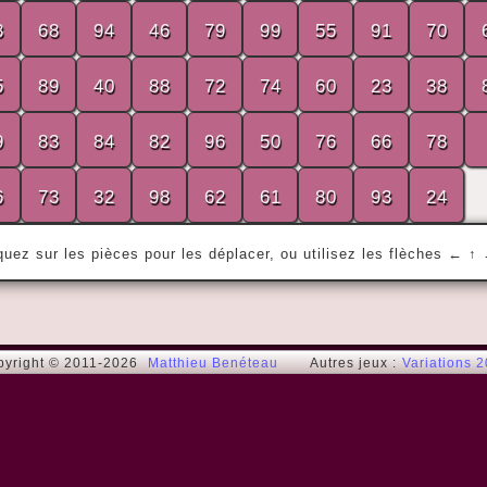
3
68
94
46
79
99
55
91
70
« Ce n'est pas parce que les choses sont 
5
89
40
88
72
74
60
23
38
difficiles que nous n'osons pas, c'est 
parce que nous n'osons pas qu'elles sont 
difficiles. »
9
83
84
82
96
50
76
66
78
Sénèque / Seneca
6
73
32
98
62
61
80
93
24
quez sur les pièces pour les déplacer, ou utilisez les flèches ← ↑
pyright © 2011-2026
Matthieu Benéteau
Autres jeux :
Variations 