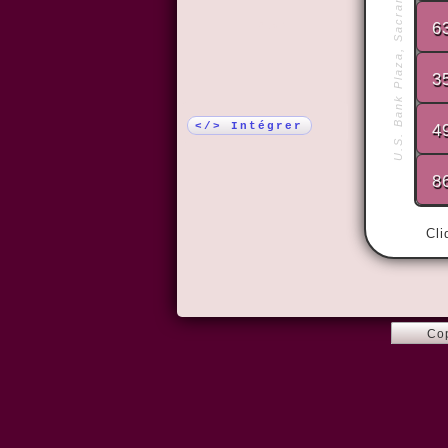
U.S. Bank Plaza, Sacramento
6
Plus !
3
</> Intégrer
4
8
Cli
Co