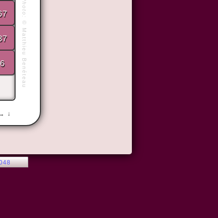
Photo:
67
©
Matthieu Benéteau
87
6
 → ↓
2048