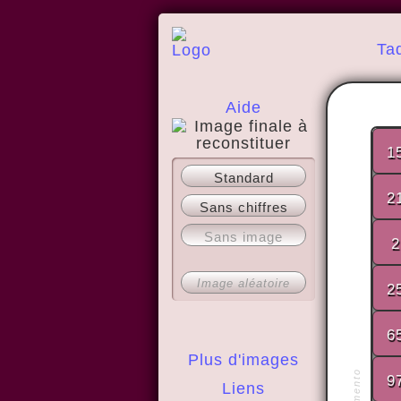
Ta
Aide
1
A propos
Standard
2
Sans chiffres
Sans image
2
Image aléatoire
2
6
Plus d'images
9
Liens