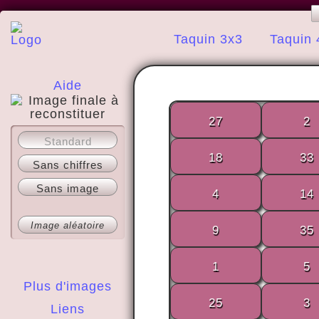
Taquin 3x3
Taquin 
Aide
27
2
A propos
Standard
18
33
Sans chiffres
Sans image
4
14
Image aléatoire
9
35
1
5
Plus d'images
25
3
Liens