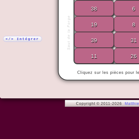
38
6
Plus !
Saut de la Forge
19
8
« Les folies
ne regrette 
</> Intégrer
39
31
11
26
Cliquez sur les pièces pour l
Copyright © 2011-2026
Matthi