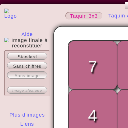
Taquin 
Taquin 3x3
Aide
A propos
Standard
7
Sans chiffres
Sans image
Image aléatoire
4
Plus d'images
Liens