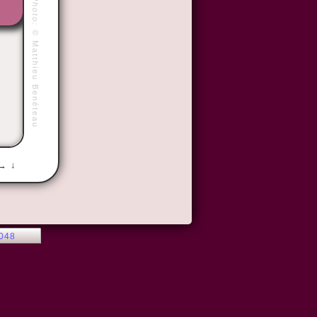
Photo:
©
Matthieu Benéteau
 → ↓
2048