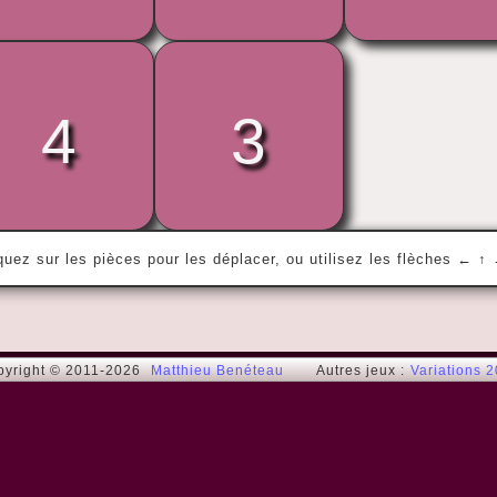
« La vie est très courte, et il n'y a pas de 
4
3
temps pour s'agiter et se battre, mon 
ami. »
The Beatles
quez sur les pièces pour les déplacer, ou utilisez les flèches ← ↑
pyright © 2011-2026
Matthieu Benéteau
Autres jeux :
Variations 