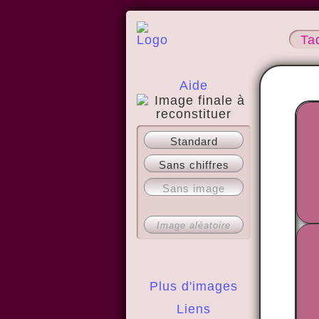
Ta
Aide
A propos
Standard
Sans chiffres
Sans image
Image aléatoire
Plus d'images
Liens