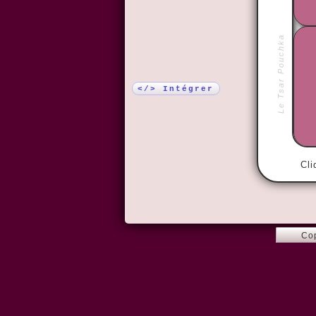
Plus !
Le Tsar Pouchka
</> Intégrer
Cli
Co