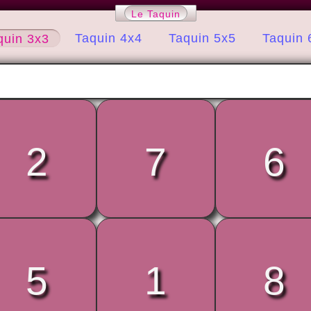
Le Taquin
Taquin 4x4
Taquin 5x5
Taquin 
quin 3x3
2
7
6
5
1
8