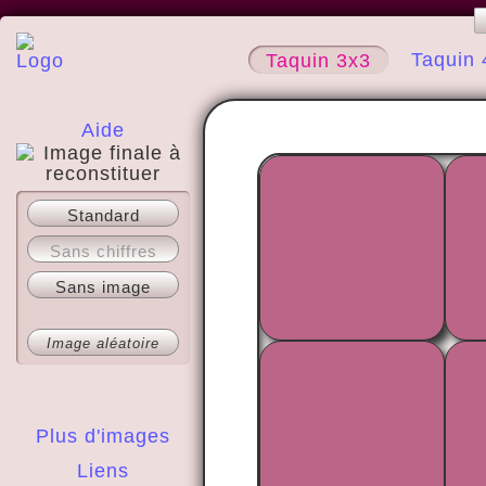
Taquin 
Taquin 3x3
Aide
A propos
Standard
Sans chiffres
Sans image
Image aléatoire
Plus d'images
Liens