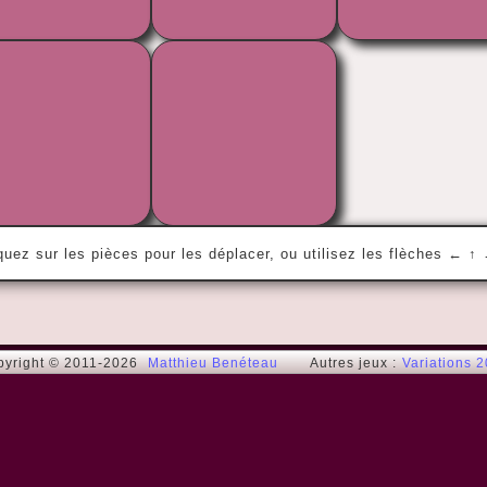
« Le temps n'épargne pas ce que l'on fait 
sans lui. »
Proverbe / Proverb
quez sur les pièces pour les déplacer, ou utilisez les flèches ← ↑
pyright © 2011-2026
Matthieu Benéteau
Autres jeux :
Variations 