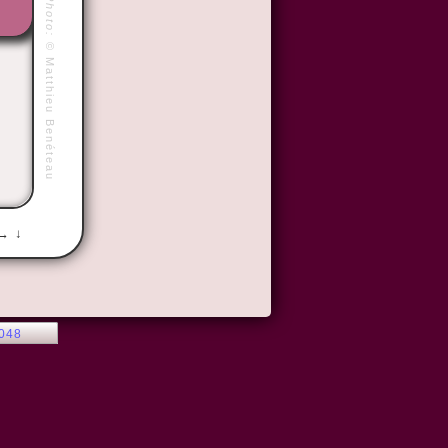
Photo:
©
Matthieu Benéteau
 → ↓
2048