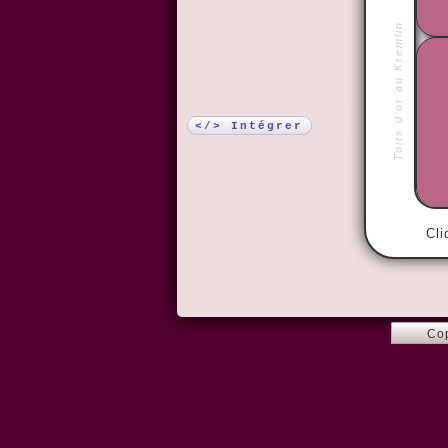
Plus !
Toits d'or au Kremlin
</> Intégrer
Cli
Co