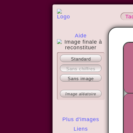
Ta
Aide
A propos
Standard
Sans chiffres
Sans image
Image aléatoire
Plus d'images
Liens