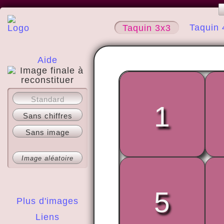
Taquin 
Taquin 3x3
Aide
A propos
Standard
1
Sans chiffres
Sans image
Image aléatoire
5
Plus d'images
Liens