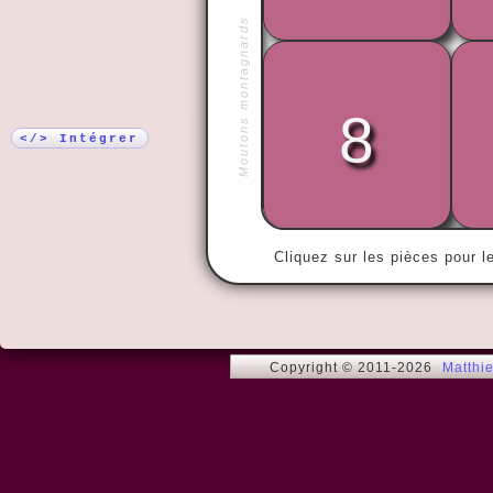
Moutons montagnards
Plus !
8
« L'homme es
social. »
</> Intégrer
Cliquez sur les pièces pour l
Copyright © 2011-2026
Matthi