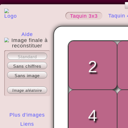
Taquin 
Taquin 3x3
Aide
A propos
Standard
2
Sans chiffres
Sans image
Image aléatoire
4
Plus d'images
Liens