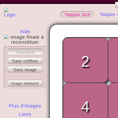
Taquin 
Taquin 3x3
Aide
A propos
Standard
2
Sans chiffres
Sans image
Image aléatoire
4
Plus d'images
Liens