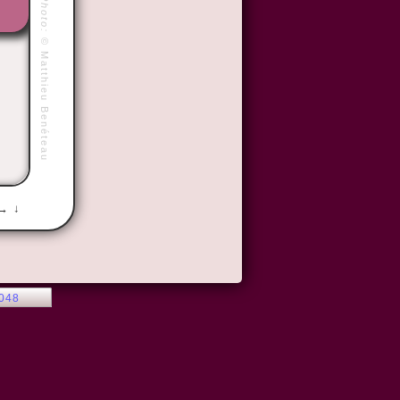
Photo:
©
Matthieu Benéteau
 → ↓
2048