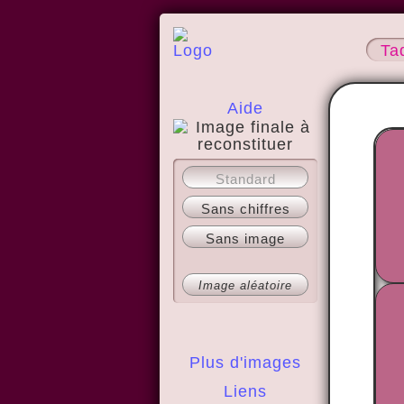
Ta
Aide
A propos
Standard
Sans chiffres
Sans image
Image aléatoire
Plus d'images
Liens