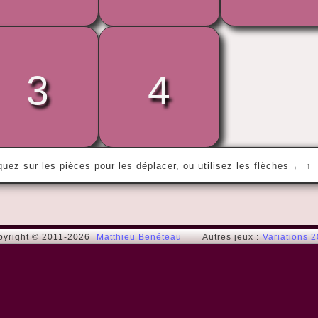
3
4
« Etre, ou ne pas être : telle est la 
question... »
Hamlet
quez sur les pièces pour les déplacer, ou utilisez les flèches ← ↑
pyright © 2011-2026
Matthieu Benéteau
Autres jeux :
Variations 