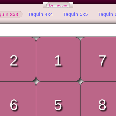
Le Taquin
Taquin 4x4
Taquin 5x5
Taquin 
quin 3x3
2
1
7
6
5
8