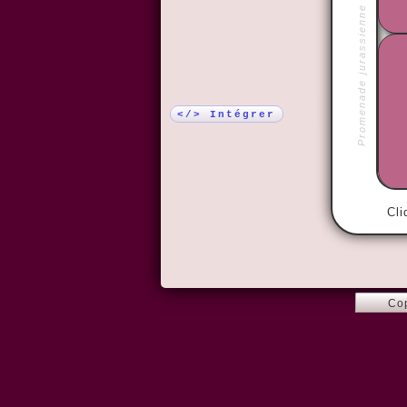
Promenade jurassienne
Plus !
</> Intégrer
Cli
Co