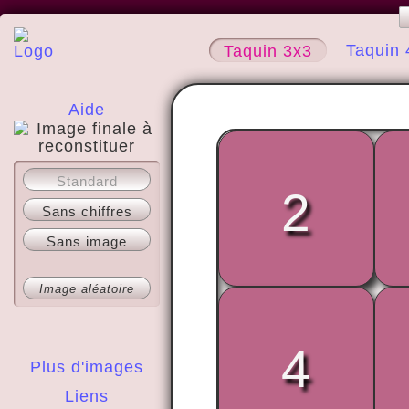
Taquin 
Taquin 3x3
Aide
A propos
Standard
2
Sans chiffres
Sans image
Image aléatoire
4
Plus d'images
Liens