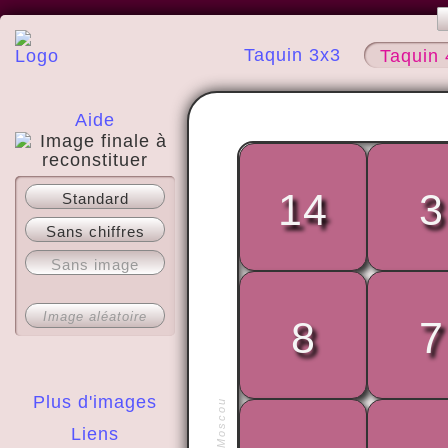
Taquin 3x3
Taquin 
Aide
A propos
14
3
Standard
Sans chiffres
Sans image
Image aléatoire
8
7
Plus d'images
Liens