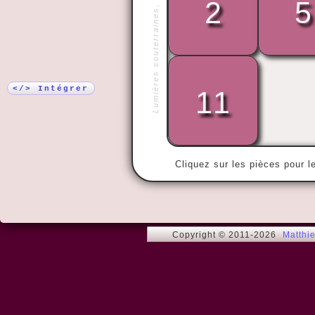
Lumières souterraines, Moscou
2
5
Plus !
« Le seul mo
tentation, c'
votre âme s
languir de ce
</> Intégrer
11
Cliquez sur les pièces pour l
Copyright © 2011-2026
Matthi