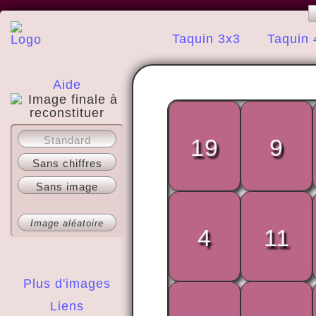
Taquin 3x3
Taquin 
Aide
A propos
Standard
19
9
Sans chiffres
Sans image
Image aléatoire
4
11
Plus d'images
Liens