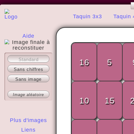
Taquin 3x3
Taquin 
Aide
A propos
Standard
16
5
Sans chiffres
Sans image
Image aléatoire
10
15
Plus d'images
Liens