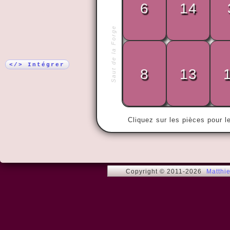
6
14
Plus !
Saut de la Forge
« Ce qui com
de tout le m
chacun. »
</> Intégrer
8
13
Cliquez sur les pièces pour l
Copyright © 2011-2026
Matthi