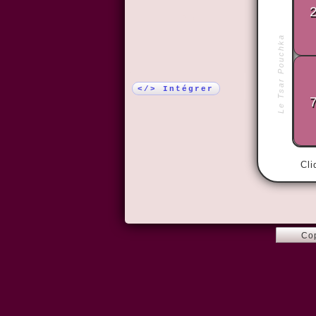
Plus !
Le Tsar Pouchka
</> Intégrer
Cli
Co