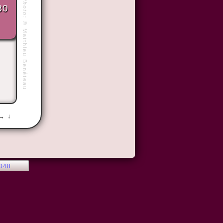
Photo:
30
©
Matthieu Benéteau
 → ↓
2048