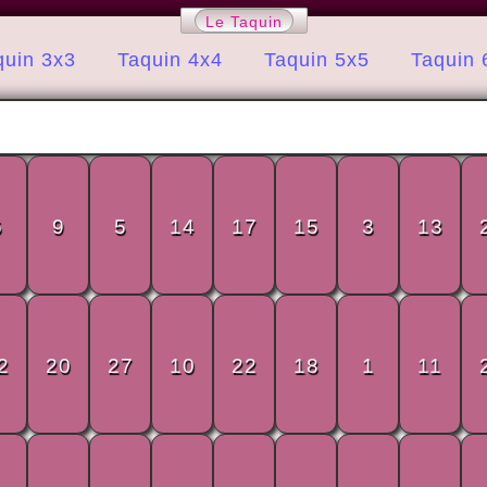
Le Taquin
quin 3x3
Taquin 4x4
Taquin 5x5
Taquin 
6
9
5
14
17
15
3
13
2
20
27
10
22
18
1
11