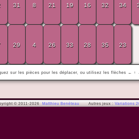
2
31
8
21
19
16
32
34
« La vie est très courte, et il n'y a pas de 
temps pour s'agiter et se battre, mon 
ami. »
7
29
4
26
33
28
35
23
The Beatles
quez sur les pièces pour les déplacer, ou utilisez les flèches ← ↑
pyright © 2011-2026
Matthieu Benéteau
Autres jeux :
Variations 