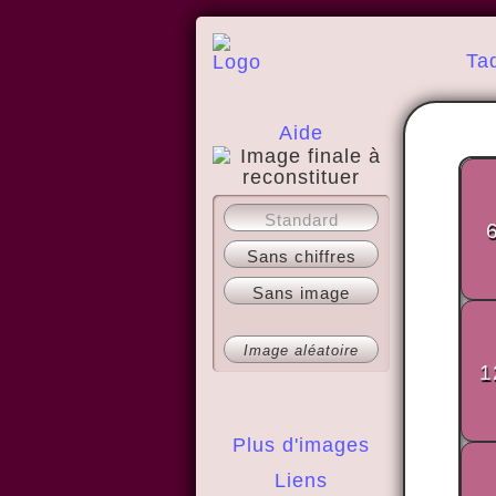
Ta
Aide
A propos
Standard
Sans chiffres
Sans image
Image aléatoire
1
Plus d'images
Liens