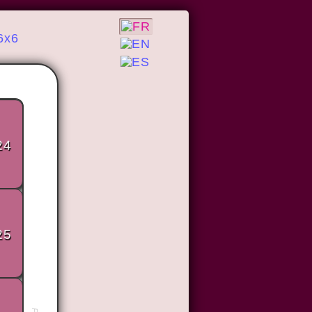
6x6
24
25