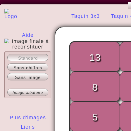
Taquin 3x3
Taquin 
Aide
13
A propos
Standard
Sans chiffres
Sans image
8
Image aléatoire
5
Plus d'images
Liens